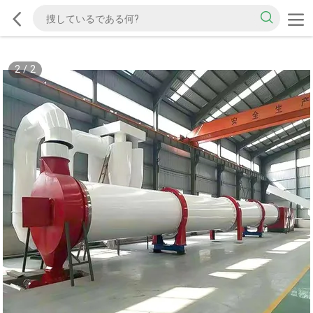
2
/
2