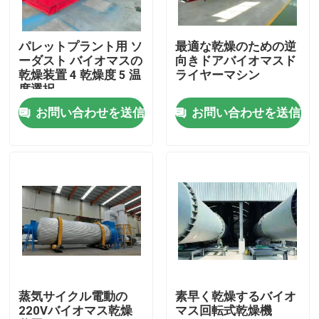
わたしたち に つい て
パレットプラント用 ソ
最適な乾燥のための逆
ーダスト バイオマスの
向きドアバイオマスド
乾燥装置 4 乾燥度 5 温
ライヤーマシン
工場 ツアー
度選択
お問い合わせを送信
お問い合わせを送信
品質管理
連絡 ください
ニュース
引金 を 求め て ください
蒸気サイクル電動の
素早く乾燥するバイオ
220Vバイオマス乾燥
マス回転式乾燥機
生物量の木製の餌機械