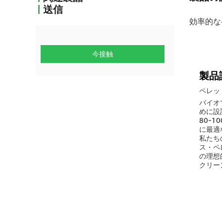
送信
効率的な
今接触
製品
ペレッ
バイオ
めに設
80~
に最適
私たち
ス・ペ
の理想
クリー