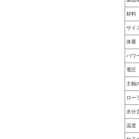
材料
サイ
体重
パワ
電圧
主軸
ロー
水分
温度