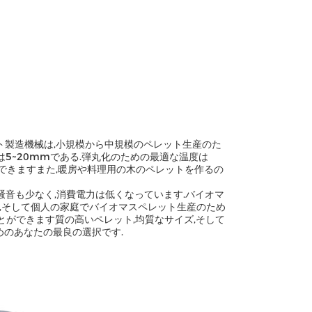
ト製造機械は,小規模から中規模のペレット生産のた
さは5~20mmである.弾丸化のための最適な温度は
ができますまた,暖房や料理用の木のペレットを作るの
騒音も少なく,消費電力は低くなっています.バイオマ
,そして個人の家庭でバイオマスペレット生産のため
ことができます質の高いペレット,均質なサイズ,そして
めのあなたの最良の選択です.