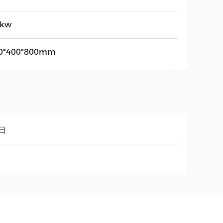
2kw
0*400*800mm
日