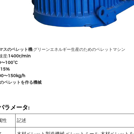
マスのペレット機
:グリーンエネルギー生産のためのペレットマシン
速度:
1400r/min
0〜100°C
~15%
00〜150kg/h
のペレットを作る機械
パラメータ:
属性
記述
名
木材ペレット製造機械,ペレットミール 木材ペレット