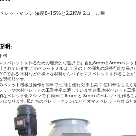
ペレットマシン 湿度8~15%と2.2KW 2ロール量
説明:
ト機
マスペレットを作るための理想的な選択です.自動6mmと8mmペレッ
計されています.このペレットミルは, 1 分の 1 の弾丸の調整可能な長
100°Cである.木材などの様々な材料からバイオマスペレットを作ること
な選択肢です.
のペレット機械は操作が簡単で,性能も優れ,効率も高く,使用寿命も長く,
レットや木材ペレットの工業生産に適しています農場,木材ペレット工場
的なペレット化マシンです.簡単に 6mm と 8mm のペレットを作る
ンになります. 私たちのペレットマシンは,バイオマスペレットを作るた