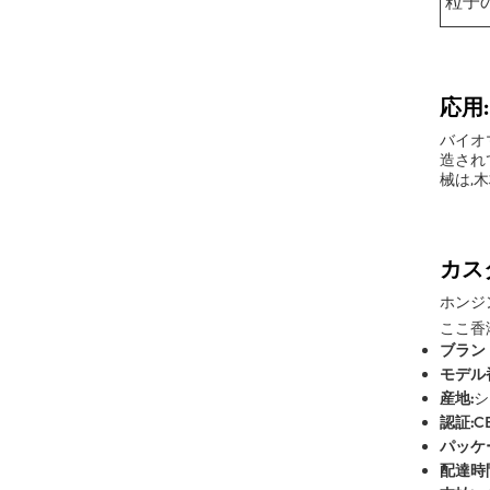
粒子
応用:
バイオ
造され
械は,
カス
ホンジ
ここ香
ブラン
モデル
産地:
シ
認証:
C
パッケ
配達時