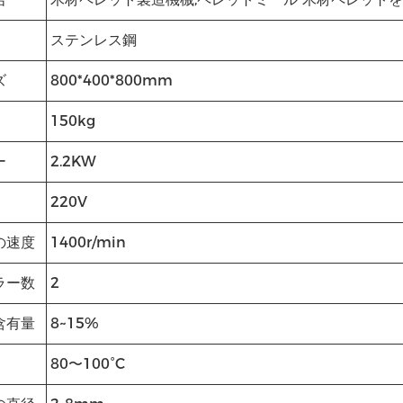
ステンレス鋼
ズ
800*400*800mm
150kg
ー
2.2KW
220V
の速度
1400r/min
ラー数
2
含有量
8~15%
80〜100°C