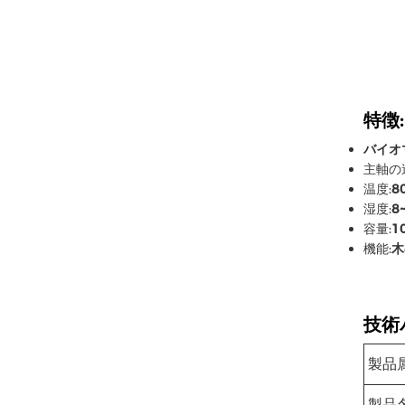
特徴:
バイオ
主軸の
温度:
8
湿度:
8
容量:
1
機能:
木
技術
製品
製品