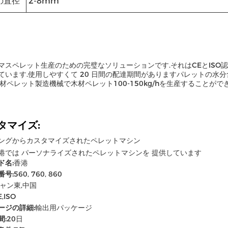
の直径
2-8mm
マスペレット生産のための完璧なソリューションです.それはCEとISO
ています.使用しやすくて 20 日間の配達期間がありますパレットの水分含有
木材ペレット製造機械で木材ペレット100-150kg/hを生産することができ
タマイズ:
ングからカスタマイズされたペレットマシン
港では パーソナライズされたペレットマシンを 提供しています
ド名:
香港
番号:
560, 760, 860
ャン東,中国
E,ISO
ージの詳細:
輸出用パッケージ
間:
20日