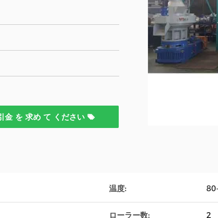
引金 を 求め て ください
温度:
80
ローラー数:
2